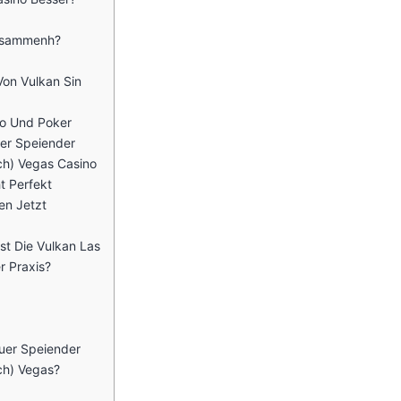
Zusammenh?
Von Vulkan Sin
no Und Poker
uer Speiender
ch) Vegas Casino
t Perfekt
en Jetzt
Ist Die Vulkan Las
r Praxis?
euer Speiender
ch) Vegas?