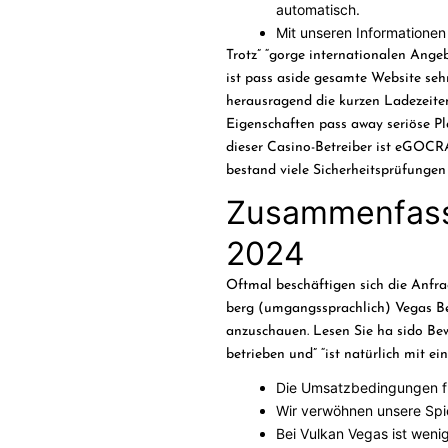
automatisch.
Mit unseren Informationen 
Trotz” “gorge internationalen Angeb
ist pass aside gesamte Website seh
herausragend die kurzen Ladezeite
Eigenschaften pass away seriöse Pl
dieser Casino-Betreiber ist eGOCR
bestand viele Sicherheitsprüfungen
Zusammenfassu
2024
Oftmal beschäftigen sich die Anfra
berg (umgangssprachlich) Vegas Be
anzuschauen. Lesen Sie ha sido Bew
betrieben und” “ist natürlich mit ein
Die Umsatzbedingungen fü
Wir verwöhnen unsere Spi
Bei Vulkan Vegas ist weni