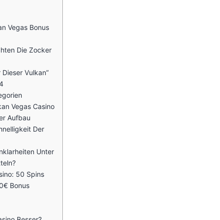
kan Vegas Bonus
hten Die Zocker
Dieser Vulkan”
4
egorien
kan Vegas Casino
er Aufbau
nelligkeit Der
nklarheiten Unter
teln?
sino: 50 Spins
00€ Bonus
asino Besser?