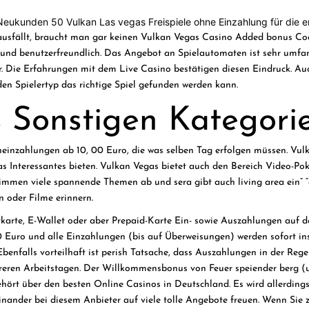
eukunden 50 Vulkan Las vegas Freispiele ohne Einzahlung für die e
sfällt, braucht man gar keinen Vulkan Vegas Casino Added bonus Cod
und benutzerfreundlich. Das Angebot an Spielautomaten ist sehr umfang
r. Die Erfahrungen mit dem Live Casino bestätigen diesen Eindruck. Auc
eden Spielertyp das richtige Spiel gefunden werden kann.
s Sonstigen Kategori
einzahlungen ab 10, 00 Euro, die was selben Tag erfolgen müssen. Vul
s Interessantes bieten. Vulkan Vegas bietet auch den Bereich Video-Poke
stimmen viele spannende Themen ab und sera gibt auch living area ein”
en oder Filme erinnern.
karte, E-Wallet oder aber Prepaid-Karte Ein- sowie Auszahlungen auf d
10 Euro und alle Einzahlungen (bis auf Überweisungen) werden sofort in
benfalls vorteilhaft ist perish Tatsache, dass Auszahlungen in der Reg
hreren Arbeitstagen. Der Willkommensbonus von Feuer speiender berg (
ört über den besten Online Casinos in Deutschland. Es wird allerding
ander bei diesem Anbieter auf viele tolle Angebote freuen. Wenn Sie 