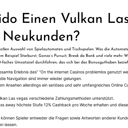
ido Einen Vulkan La
r Neukunden?
großen Auswahl von Spielautomaten und Tischspielen. Was die Automaten
zum Beispiel Starburst, Gonzo’s Pursuit, Break da Bank und viele mehr.
40-faches Umsatzziel durchführen, das sich bei das Bonusguthaben bezieh
samte Erlebnis des” “On the internet Casinos problemlos genutzt w
 die Navigation sind immer wieder gelungen.
m Ansehen allerdings ein seriöses und sehr umfangreiches Online C
ulkan Las vegas verschiedene Zahlungsmethoden unterstützt.
ass away höchste Stufe 12% Cashback pro Woche erhalten und diese
 können Spieler entweder die Fragen sowie Antworten anderer Kunden
en lassen.