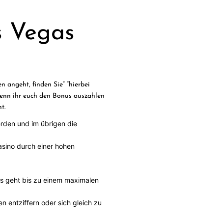
s Vegas
 angeht, finden Sie” “hierbei
 Wenn ihr euch den Bonus auszahlen
t.
erden und im übrigen die
asino durch einer hohen
s geht bis zu einem maximalen
 entziffern oder sich gleich zu