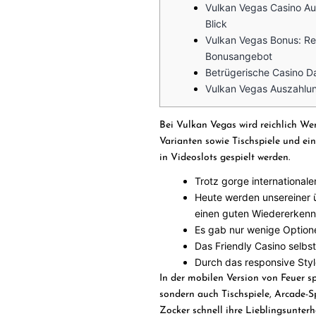
Vulkan Vegas Casino Au
Blick
Vulkan Vegas Bonus: Re
Bonusangebot
Betrügerische Casino D
Vulkan Vegas Auszahlu
Bei Vulkan Vegas wird reichlich We
Varianten sowie Tischspiele und ei
in Videoslots gespielt werden.
Trotz gorge internationale
Heute werden unsereiner ü
einen guten Wiedererkenn
Es gab nur wenige Option
Das Friendly Casino selbs
Durch das responsive Styl
In der mobilen Version von Feuer s
sondern auch Tischspiele, Arcade-Sp
Zocker schnell ihre Lieblingsunter