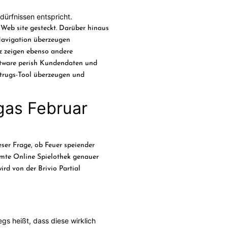
dürfnissen entspricht.
 Web site gesteckt. Darüber hinaus
 Navigation überzeugen
z zeigen ebenso andere
oftware perish Kundendaten und
etrugs-Tool überzeugen und
gas Februar
ser Frage, ob Feuer speiender
amte Online Spielothek genauer
rd von der Brivio Partial
gs heißt, dass diese wirklich