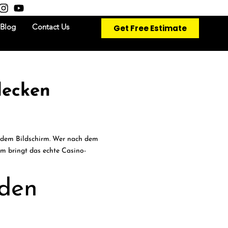
Get Free Estimate
Blog
Contact Us
decken
f dem Bildschirm. Wer nach dem
rm bringt das echte Casino-
eden