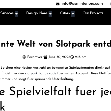
info@osminteriors.com
Services
Design Ideas
Cities
Our Projects
nte Welt von Slotpark ent
Paramveer
June 30, 2026
2:15 pm
 Spielern eine riesige Auswahl an bekannten Spielautomaten direkt au
, findet hier den
slotpark bonus code
fuer seinen Account. Diese Plattfo
zimmer und sorgt fuer spannende Unterhaltung.
Spielvielfalt fuer j
k