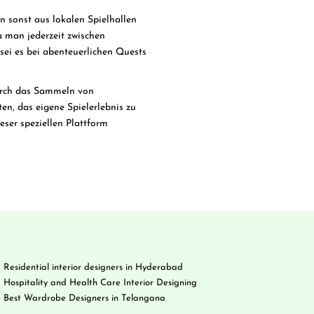
n sonst aus lokalen Spielhallen
a man jederzeit zwischen
 sei es bei abenteuerlichen Quests
urch das Sammeln von
n, das eigene Spielerlebnis zu
eser speziellen Plattform
Residential interior designers in Hyderabad
Hospitality and Health Care Interior Designing
Best Wardrobe Designers in Telangana