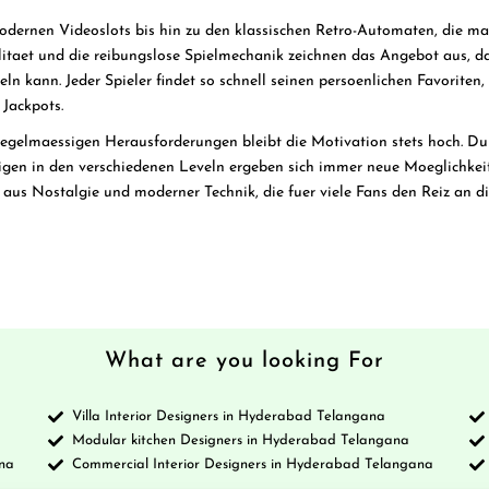
odernen Videoslots bis hin zu den klassischen Retro-Automaten, die ma
litaet und die reibungslose Spielmechanik zeichnen das Angebot aus, d
 kann. Jeder Spieler findet so schnell seinen persoenlichen Favoriten,
 Jackpots.
egelmaessigen Herausforderungen bleibt die Motivation stets hoch. D
gen in den verschiedenen Leveln ergeben sich immer neue Moeglichkeite
g aus Nostalgie und moderner Technik, die fuer viele Fans den Reiz an di
What are you looking For
Villa Interior Designers in Hyderabad Telangana
a
Modular kitchen Designers in Hyderabad Telangana
na
Commercial Interior Designers in Hyderabad Telangana