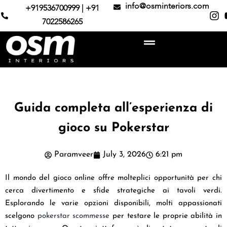
info@osminteriors.com
+919536700999 | +91
7022586265
Guida completa all’esperienza di
gioco su Pokerstar
Paramveer
July 3, 2026
6:21 pm
Il mondo del gioco online offre molteplici opportunità per chi
cerca divertimento e sfide strategiche ai tavoli verdi.
Esplorando le varie opzioni disponibili, molti appassionati
scelgono
pokerstar scommesse
per testare le proprie abilità in