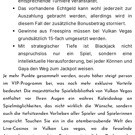
entsprechende Turniere veranstaltet.
Das vorhandene Echtgeld kann wohl jederzeit zur
Auszahlung gebracht werden, allerdings wird in
diesem Fall der zusätzliche Bonusbetrag storniert.
Gewinne aus Freespins müssen bei Vulkan Vegas
grundsätzlich 15-fach umgesetzt werden.
Mit strategischer Tiefe ist Blackjack nicht
anspruchslos nur ein Spiel, sondern eine
intellektuelle Herausforderung, bei jeder Können und
Gaya den Weg zum Jackpot weisen.
Je mehr Punkte gesammelt werden, acuto höher steigt person
im VIP-Programm bei, was noch mehr exklusive Vorteile
bedeutet. Die majestätische Spielebibliothek von Vulkan Vegas
entfaltet vor Ihren Augen ein wahres Kaleidoskop an
Spielmöglichkeiten, das nicht wirklich die Wünsche, sondern
auch die tiefsitzenden Vorlieben aller Spieler und Spielerinnen
anspricht. Tauchen Sie ein in die atemberaubende Welt des
Live-Casinos in Vulkan Las vegas, wo die fesselnde