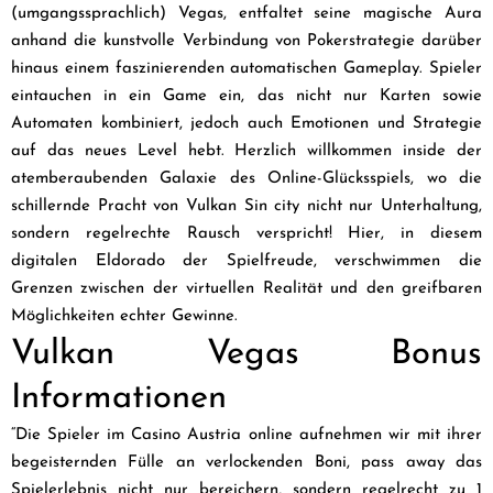
(umgangssprachlich) Vegas, entfaltet seine magische Aura
anhand die kunstvolle Verbindung von Pokerstrategie darüber
hinaus einem faszinierenden automatischen Gameplay. Spieler
eintauchen in ein Game ein, das nicht nur Karten sowie
Automaten kombiniert, jedoch auch Emotionen und Strategie
auf das neues Level hebt. Herzlich willkommen inside der
atemberaubenden Galaxie des Online-Glücksspiels, wo die
schillernde Pracht von Vulkan Sin city nicht nur Unterhaltung,
sondern regelrechte Rausch verspricht! Hier, in diesem
digitalen Eldorado der Spielfreude, verschwimmen die
Grenzen zwischen der virtuellen Realität und den greifbaren
Möglichkeiten echter Gewinne.
Vulkan Vegas Bonus
Informationen
“Die Spieler im Casino Austria online aufnehmen wir mit ihrer
begeisternden Fülle an verlockenden Boni, pass away das
Spielerlebnis nicht nur bereichern, sondern regelrecht zu 1