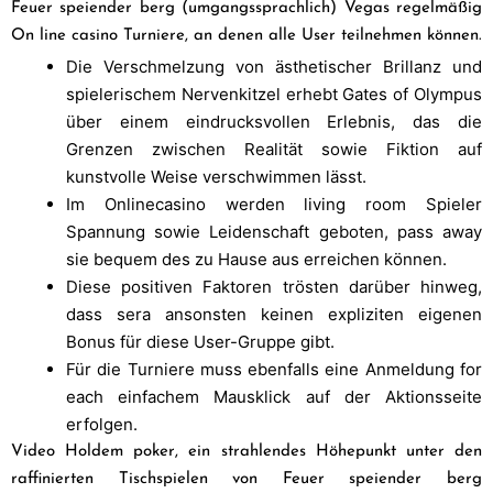
Feuer speiender berg (umgangssprachlich) Vegas regelmäßig
On line casino Turniere, an denen alle User teilnehmen können.
Die Verschmelzung von ästhetischer Brillanz und
spielerischem Nervenkitzel erhebt Gates of Olympus
über einem eindrucksvollen Erlebnis, das die
Grenzen zwischen Realität sowie Fiktion auf
kunstvolle Weise verschwimmen lässt.
Im Onlinecasino werden living room Spieler
Spannung sowie Leidenschaft geboten, pass away
sie bequem des zu Hause aus erreichen können.
Diese positiven Faktoren trösten darüber hinweg,
dass sera ansonsten keinen expliziten eigenen
Bonus für diese User-Gruppe gibt.
Für die Turniere muss ebenfalls eine Anmeldung for
each einfachem Mausklick auf der Aktionsseite
erfolgen.
Video Holdem poker, ein strahlendes Höhepunkt unter den
raffinierten Tischspielen von Feuer speiender berg