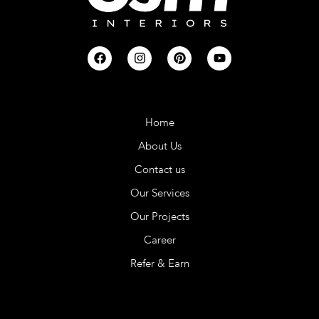
Company
Home
About Us
Contact us
Our Services
Our Projects
Career
Refer & Earn
Services