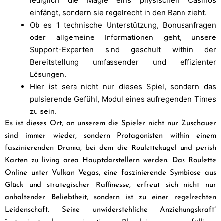
lediglich die Magie eins physischen Casinos
einfängt, sondern sie regelrecht in den Bann zieht.
Ob es 1 technische Unterstützung, Bonusanfragen
oder allgemeine Informationen geht, unsere
Support-Experten sind geschult within der
Bereitstellung umfassender und effizienter
Lösungen.
Hier ist sera nicht nur dieses Spiel, sondern das
pulsierende Gefühl, Modul eines aufregenden Times
zu sein.
Es ist dieses Ort, an unserem die Spieler nicht nur Zuschauer
sind immer wieder, sondern Protagonisten within einem
faszinierenden Drama, bei dem die Roulettekugel und perish
Karten zu living area Hauptdarstellern werden. Das Roulette
Online unter Vulkan Vegas, eine faszinierende Symbiose aus
Glück und strategischer Raffinesse, erfreut sich nicht nur
anhaltender Beliebtheit, sondern ist zu einer regelrechten
Leidenschaft. Seine unwiderstehliche Anziehungskraft”