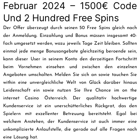
Februar 2024 – 1500€ Code
Und 2 Hundred Free Spins
Der Offer überzeugt durch seinen 50 Free Spins gleich nach
der Anmeldung. Einzahlung und Bonus müssen insgesamt 40-
fach umgesetzt werden, wozu jeweils Tage Zeit bleiben. Sollten
einmal jede menge Bonusangebote gleichzeitig beroende sein,
kann dieser User in seinem Konto den derzeitigen Fortschritt
beim Vornehmen einsehen und zwischen den einzelnen
Angeboten umschalten. Melden Sie sich an sowie tauchen Sie
within eine unvergleichliche Welt von Glück darüber hinaus
Leidenschaft ein sowie nutzen Sie Ihre Chance im on the
internet Casino Österreich. Der qualitativ hochwertige
Kundenservice ist ein unerschütterliches Rückgrat, das den
Spielern mit exzellenter Betreuung bereitsteht. Egal bei
welchem Anstehen, der Kundenservice ist auch immer eine
unkomplizierte Anlaufstelle, die gerade auf alle Fragen noch
eine Lösung hat.