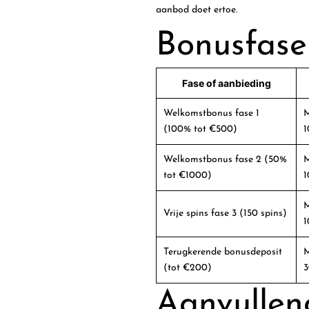
aanbod doet ertoe.
Bonusfase
Fase of aanbieding
Welkomstbonus fase 1
M
(100% tot €500)
1
Welkomstbonus fase 2 (50%
M
tot €1000)
1
M
Vrije spins fase 3 (150 spins)
1
Terugkerende bonusdeposit
M
(tot €200)
3
Aanvullen