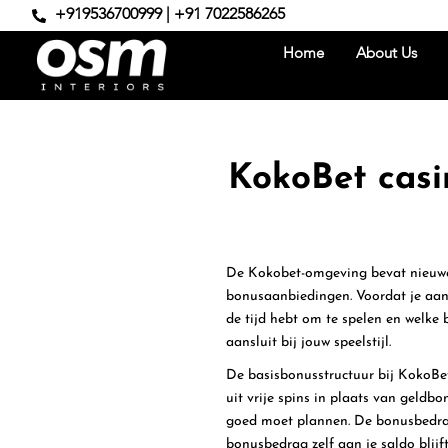
+919536700999 | +91 7022586265
Home
About Us
KokoBet casi
De Kokobet-omgeving bevat nieuwe 
bonusaanbiedingen. Voordat je aan b
de tijd hebt om te spelen en welke
aansluit bij jouw speelstijl.
De basisbonusstructuur bij KokoBet 
uit vrije spins in plaats van geldbo
goed moet plannen. De bonusbedra
bonusbedrag zelf aan je saldo blijft