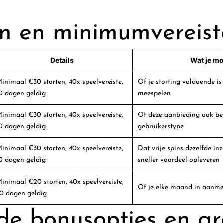
n en minimumvereist
Details
Wat je mo
inimaal €30 storten, 40x speelvereiste,
Of je storting voldoende is
0 dagen geldig
meespelen
inimaal €30 storten, 40x speelvereiste,
Of deze aanbieding ook bes
0 dagen geldig
gebruikerstype
inimaal €30 storten, 40x speelvereiste,
Dat vrije spins dezelfde in
0 dagen geldig
sneller voordeel opleveren
inimaal €20 storten, 40x speelvereiste,
Of je elke maand in aanmer
0 dagen geldig
de bonusopties en g