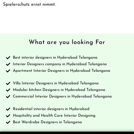
Spielerschutz ernst nimmt.
What are you looking For
Best interior designers in Hyderabad Telangana
Interior Designers company in Hyderabad Telangana
Apartment Interior Designers in Hyderabad Telangana
Villa Interior Designers in Hyderabad Telangana
Modular kitchen Designers in Hyderabad Telangana
Commercial Interior Designers in Hyderabad Telangana
Residential interior designers in Hyderabad
Hospitality and Health Care Interior Designing
Best Wardrobe Designers in Telangana