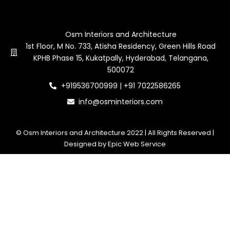
Contact Us
Osm Interiors and Architecture
1st Floor, M No. 733, Atisha Residency, Green Hills Road
KPHB Phase 15, Kukatpally, Hyderabad, Telangana,
500072
+919536700999 | +91 7022586265
info@osminteriors.com
© Osm Interiors and Architecture 2022 | All Rights Reserved |
Designed by Epic Web Service