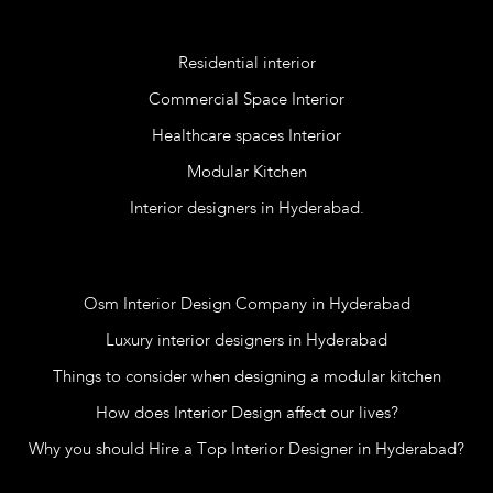
Services
Residential interior
Commercial Space Interior
Healthcare spaces Interior
Modular Kitchen
Interior designers in Hyderabad.
Blog
Osm Interior Design Company in Hyderabad
Luxury interior designers in Hyderabad
Things to consider when designing a modular kitchen
How does Interior Design affect our lives?
Why you should Hire a Top Interior Designer in Hyderabad?