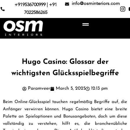
info@osminteriors.com
+919536700999 | +91
7022586265
Hugo Casino: Glossar der
wichtigsten Glücksspielbegriffe
Paramveer
March 5, 2025
12:13 pm
Beim Online-Glücksspiel tauchen regelmäßig Begriffe auf, die
Anfänger verwirren können. Hugo Casino bietet eine breite
Palette an Spieloptionen und Bonusangeboten, doch um diese
vollständig zu verstehen, hilft es, die branchenübliche