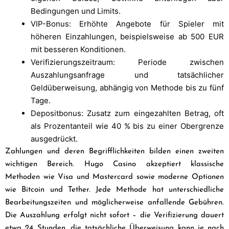
Bedingungen und Limits.
VIP-Bonus: Erhöhte Angebote für Spieler mit
höheren Einzahlungen, beispielsweise ab 500 EUR
mit besseren Konditionen.
Verifizierungszeitraum: Periode zwischen
Auszahlungsanfrage und tatsächlicher
Geldüberweisung, abhängig von Methode bis zu fünf
Tage.
Depositbonus: Zusatz zum eingezahlten Betrag, oft
als Prozentanteil wie 40 % bis zu einer Obergrenze
ausgedrückt.
Zahlungen und deren Begrifflichkeiten bilden einen zweiten
wichtigen Bereich. Hugo Casino akzeptiert klassische
Methoden wie Visa und Mastercard sowie moderne Optionen
wie Bitcoin und Tether. Jede Methode hat unterschiedliche
Bearbeitungszeiten und möglicherweise anfallende Gebühren.
Die Auszahlung erfolgt nicht sofort – die Verifizierung dauert
etwa 24 Stunden, die tatsächliche Überweisung kann je nach