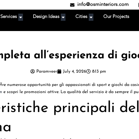
info@osminteriors.com
Services
Design Ideas
Cities
Our Projects
pleta all’esperienza di gi
Paramveer
July 4, 2026
8:13 pm
re numerose opportunità per gli appassionati di sport e giochi da casin
in
e scopri le promozioni attive. La qualità del servizio è da sempre il pu
ristiche principali de
ma