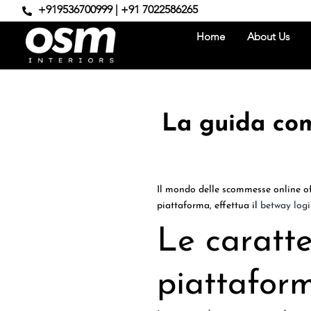
+919536700999 | +91 7022586265
Home
About Us
La guida com
Il mondo delle scommesse online off
piattaforma, effettua il
betway log
Le caratte
piattafor