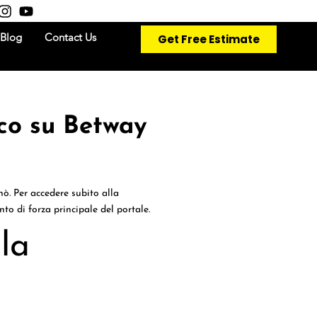
Get Free Estimate
Blog
Contact Us
oco su Betway
ò. Per accedere subito alla
nto di forza principale del portale.
lla