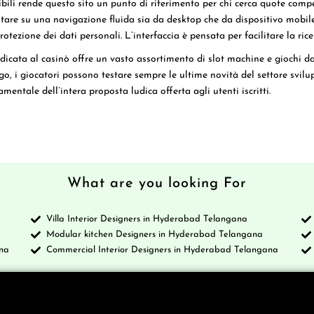
ibili rende questo sito un punto di riferimento per chi cerca quote compe
ntare su una navigazione fluida sia da desktop che da dispositivo mob
rotezione dei dati personali. L’interfaccia è pensata per facilitare la ric
dicata al casinò offre un vasto assortimento di slot machine e giochi da 
, i giocatori possono testare sempre le ultime novità del settore svilup
mentale dell’intera proposta ludica offerta agli utenti iscritti.
What are you looking For
Villa Interior Designers in Hyderabad Telangana
a
Modular kitchen Designers in Hyderabad Telangana
na
Commercial Interior Designers in Hyderabad Telangana
Services
Blo