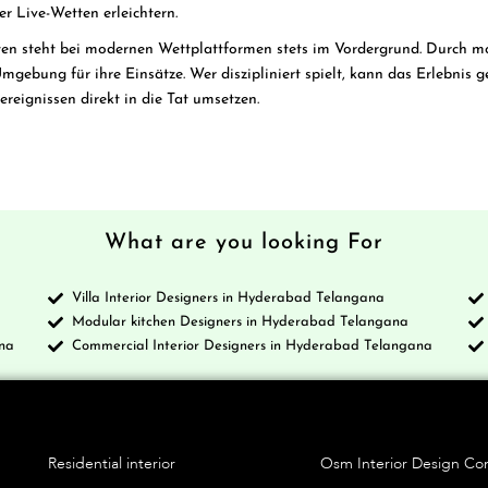
er Live-Wetten erleichtern.
aten steht bei modernen Wettplattformen stets im Vordergrund. Durch m
gebung für ihre Einsätze. Wer diszipliniert spielt, kann das Erlebnis 
eignissen direkt in die Tat umsetzen.
What are you looking For
Villa Interior Designers in Hyderabad Telangana
a
Modular kitchen Designers in Hyderabad Telangana
na
Commercial Interior Designers in Hyderabad Telangana
Services
Blo
Residential interior
Osm Interior Design C