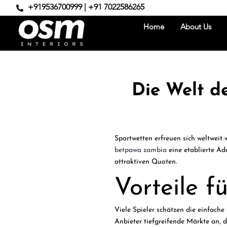
+919536700999 | +91 7022586265
Home
About Us
Die Welt d
Sportwetten erfreuen sich weltweit 
betpawa zambia
eine etablierte Ad
attraktiven Quoten.
Vorteile f
Viele Spieler schätzen die einfach
Anbieter tiefgreifende Märkte an, di