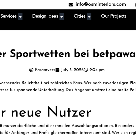
info@osminteriors.com
Services
Design Ideas
Cities
Our Projects
er Sportwetten bei betpaw
Paramveer
July 3, 2026
9:04 pm
wachsender Beliebtheit bei zahlreichen Fans. Wer nach zuverlässigen Pla
resse für spannende Unterhaltung. Das Angebot umfasst eine breite Pal
ür neue Nutzer
e Benutzeroberfläche und die schnellen Auszahlungsoptionen. Besonders 
e für Anfänger und Profis gleichermaßen interessant sind. Wer sich regist