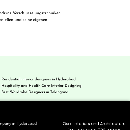
oderne Verschlüsselungstechniken
genießen und seine eigenen
Residential interior designers in Hyderabad
Hospitality and Health Care Interior Designing
Best Wardrobe Designers in Telangana
g
Contact Us
Osm Interiors and Architecture
ompany in Hyderabad